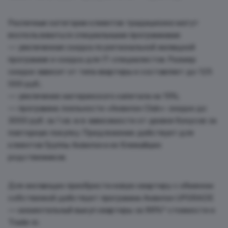
Различные категории клиентов традиционно могут
воспользоваться специальными программами:
— увеличенная скидка по региональной жилищной
программе и скидка для IT-специалистов. Размер
скидки зависит от типа квартиры и составляет до 125
000 руб.;
— увеличение материнского капитала на 15%;
— программа лояльности «Аквилон Club»: скидки до
3000 руб. за 1 кв. м в зависимости от уровня бонусов за
повторную покупку. Предложение действует для
клиентов Группы Аквилон и их ближайших
родственников.
Для желающих приобрести новую квартиру с обменом
собственной действует программа Аквилон UPGRADE
— моментальный выкуп квартиры за 99%* стоимости и
Trade-in.