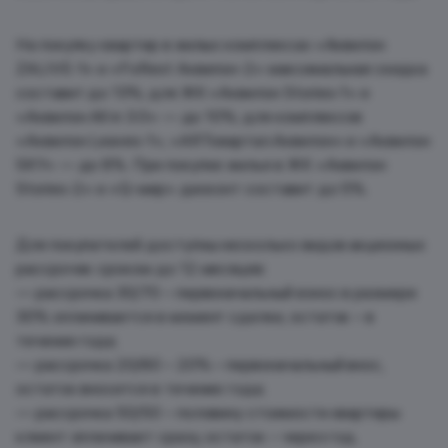
На покупку квартир в жилых комплексах «Аквилон
ZALIVE-1» и «FoRest Аквилон-2» максимальная скидка
составит до 13%; для ЖК «Аквилон Stories-1» и
«Аквилон All in 3.0» — до 10%; для комплексов
«Аквилон Leaves-1», «ARTквартал.Аквилон» и «Аквилон
SKY» — до 8%. При покупке жилья в ЖК «Аквилон
Stories-2» и «Q-мир» дисконт составит до 5%.
Для покупателей доступны несколько видов акционных
рассрочек сроком до 12 месяцев:
— рассрочка 30/70 – первоначальный взнос в размере
30% оплачивается в момент сделки, остаток – в
течение года;
— рассрочка 20/80 – 20% – первоначальный внос,
остаток вносится в течение года;
— рассрочка 50/50 – половину стоимости квартиры
клиент оплачивает сразу, остаток – через год.