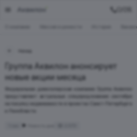
О компании
Миссия и ценности
История
Ваканс
Назад
Группа Аквилон анонсирует
новые акции месяца
Федеральная девелоперская компания Группа Аквилон
представляет актуальные спецпредложения сентября
на покупку недвижимости в проектах Санкт-Петербурга
и Ленобласти.
1 сен
Новость дня
2 073