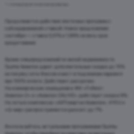
* — итоговый расчет после осмотра квартиры.
Продолжается действие ипотечных программ с
субсидированной ставкой. Новое предложение
сентября — ставка 0,01% и 1,99% на весь срок
кредитования.
Кроме спецпредложений по жилой недвижимости
Группа Аквилон дарит дополнительные скидки до 15%
на покупку сити-боксов и мест в подземном паркинге
при 100% оплате. Действуют рассрочки.
На коммерческие помещения в ЖК «FoRest-
Аквилон-2» и «Аквилон ZALIVE» действует скидка 9%.
На лоты в комплексах «ARTквартал.Аквилон», 4YOU и
«Q-мир» распространяется дисконт до 7%.
Воспользуйтесь актуальными программами Группы
Аквилон, чтобы приобрести квартиру на выгодных