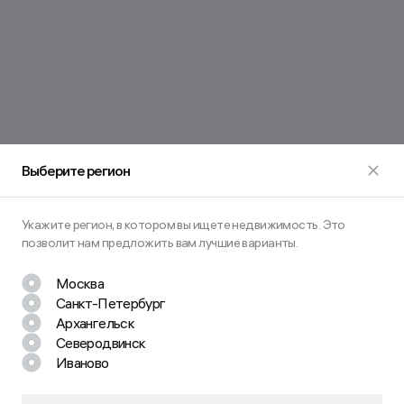
Выберите регион
Укажите регион, в котором вы ищете недвижимость. Это
позволит нам предложить вам лучшие варианты.
Москва
Санкт-Петербург
Архангельск
Северодвинск
Иваново
Остались вопросы? Задайте их
нам!