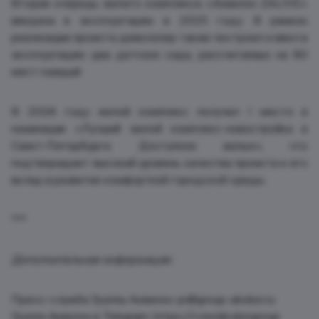
Вторая очередь жилого комплекса «Аквилон ZALIVE»
введена в эксплуатацию в 2025 году. В рамках
реализации проекта девелопер также построил и ввел в
эксплуатацию два детских сада, рассчитанных на 80
мест каждый.
В 2026 году жилой комплекс получил I место в
номинации «Лучший жилой комплекс-новостройка в
Санкт-Петербурге. Доступное жилье», что
подтверждает высокий уровень качества проекта и его
вклад в развитие комфортной городской среды.
***
Дополнительная информация:
Пресс-служба Группы Аквилон: pr@group-akvilon.ru
Группа Аквилон в Telegram: https://t.me/akvilongroup