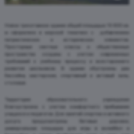
Новое трехэтажное здание общей площадью 10 600 кв.
м оформлено в морской тематике с добавлением
патриотических и исторических элементов.
Просторные светлые классы и общественные
пространства созданы с учетом современных
требований к учебному процессу и всестороннего
развития школьников. В здании обустроены два
бассейна, мастерские, спортивный и актовый залы,
столовая.
Территория образовательного учреждения
благоустроена с учетом комфортного пребывания
учащихся и педагогов. Для занятий спортом и активного
досуга предусмотрены беговые дорожки,
универсальная площадка для игры в волейбол и