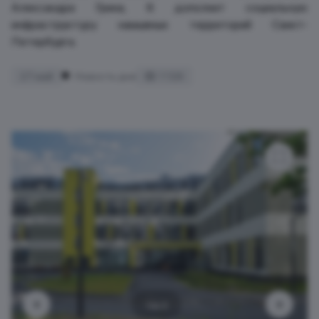
Александра Грина, 6 дополнит социальную
инфраструктуру намывных территорий Санкт-
Петербурга.
27 май
Новость дня
1 126
1 из 3