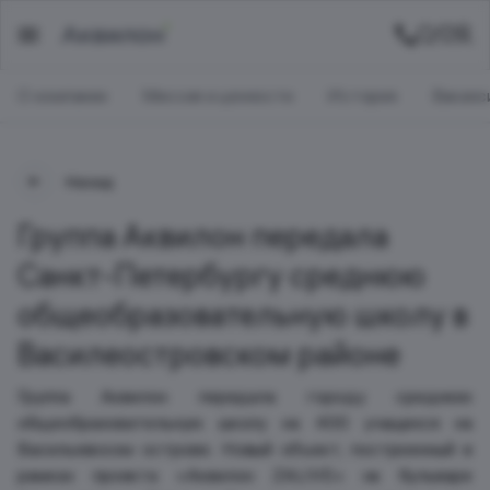
О компании
Миссия и ценности
История
Ваканс
Назад
Группа Аквилон передала
Санкт-Петербургу среднюю
общеобразовательную школу в
Василеостровском районе
Группа Аквилон передала городу среднюю
общеобразовательную школу на 400 учащихся на
Васильевском острове. Новый объект, построенный в
рамках проекта «Аквилон ZALIVE» на бульваре