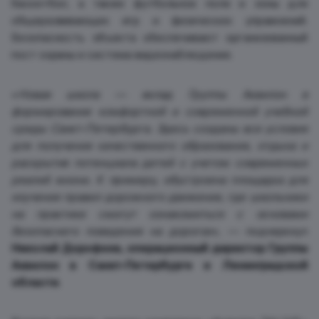
баскетбол, а также футбольное поле и зоны для
общеразвивающих игр и физических упражнений.
Безопасность объекта обеспечивают организованный
пост охраны и система видеонаблюдения.
«
Новая школа — вклад Группы Аквилон в
формирование комфортной и современной учебной
среды Санкт-Петербурга. Здесь созданы все условия
для получения качественного образования, отдыха и
раскрытия потенциала детей с учетом современных
реалий жизни. К примеру, обустроена площадка для
изучения правил дорожного движения, где школьники
на практике смогут ознакомиться с основами
безопасного поведения на дорогах
», — подчеркнул
Николай Дорофеев, операционный директор Группы
Аквилон в Санкт-Петербурге и Ленинградской
области
.