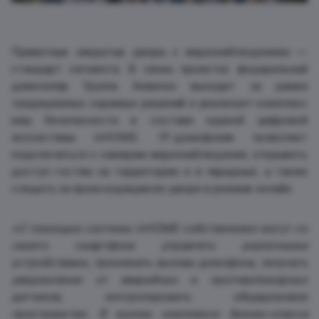
Приватные закрытые дворы с видеонаблюдением —
стандарт сегмента. В своих проектах федеральный
девелопер Группа Аквилон выходит за рамки
традиционных охранных решений и реализует комплекс
мер безопасности в составе единой цифровой
экосистемы inHOME. IP-домофония позволяет
подключаться к камерам видеонаблюдения, открывать
доступ гостям на территорию и в парадные, а также
следить за происходящим во дворе в режиме онлайн.
«С помощью системы inHOME собственники могут со
своего смартфона управлять различными
устройствами, принимать вызовы домофона, получать
уведомления от аварийных и противопожарных
датчиков, контролировать общедомовое
пространство. В жилом комплексе бизнес-класса