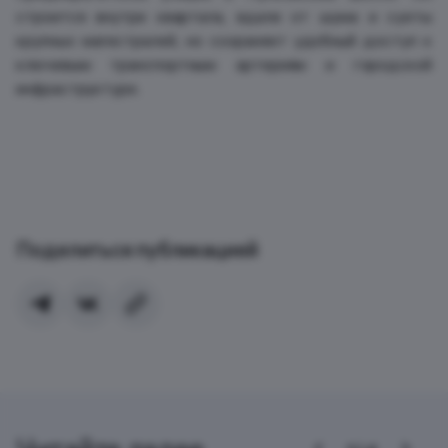
строится внутри квартала, вдали от шума и суеты
крупных магистралей, но сохраняет удобный доступ к
ключевым транспортным артериям и городской
инфраструктуре.
Поделиться публикацией