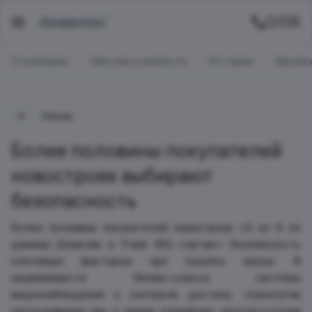
О компании
Миссия и ценности
История
Ваканс
Назад
Более половины покупателей
новостроек выбирают
безопасность
Более половины покупателей новостроек (4 из 6 по
данным Домклик и Frank RG) считают безопасность
ключевым фактором при покупке жилья. В
недвижимости бизнес-класса системы
видеонаблюдения и контроля доступа, технологии
распознавания лиц и умные домофоны, круглосуточная