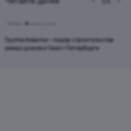
Читайте далее
1/4
30 июн
Новость дня
Группа Аквилон – лидер строительства
умных домов в Санкт-Петербурге