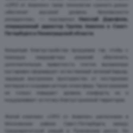
«ОРО от Аквилон» такая технология «умного дома»
обеспечит высокий уровень безопасности
резидентов»,
— подчеркнул
Николай Дорофеев,
операционный директор Группы Аквилон в Санкт-
Петербурге и Ленинградской области.
Концепция благоустройства продумана так, чтобы с
помощью ландшафтных решений обеспечить
дополнительную приватность: плотно высаженные
кустарники сформируют естественный зеленый барьер,
защищая внутреннее пространство от посторонних
взглядов и создавая уютную атмосферу. Такое решение
не только повышает уровень комфорта, но и
поддерживает эстетику благоустроенной территории.
Жилой комплекс «ОРО от Аквилон» расположен в
Московском районе Санкт-Петербурга, между
Среднерогатской улицей и Пулковским шоссе. Он