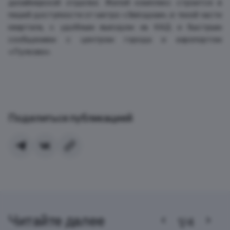
дизайнерской отделки. Жилой комплекс строится в
пешей доступности от метро «Звёздная», в тихой части
квартала, с удобным выездом на КАД и быстрым
сообщением с центром города и аэропортом
«Пулково».
Поделиться публикацией
Читайте далее
1/4