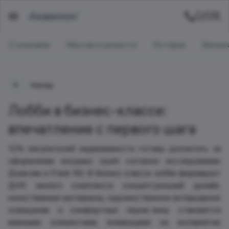
О компании
Миссия и ценности
История
Ваканс
Назад
Лобби в бизнес-классе:
впечатление с первого шага
12% покупателей недвижимости готовы доплатить за
оформление входных групп согласно исследованию
Домклик и Frank RG. В бизнес-классе лобби формирует
ДНК жилого комплекса: концептуальный дизайн,
качественные материалы, художественное интерьерное
освещение и комфортные лаунж-зоны становятся
важными элементами, влияющими на восприятие