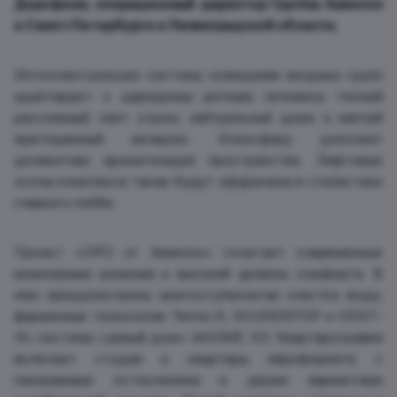
Дорофеев, операционный директор Группы Аквилон
в Санкт-Петербурге и Ленинградской области.
Интеллектуальную систему освещения входных групп
адаптируют к циркадным ритмам человека: теплый
рассеянный свет утром, нейтральный днем и мягкий
приглушенный вечером. Атмосферу дополнит
деликатная ароматизация пространства. Лифтовые
холлы комплекса также будут оформлены в стилистике
главного лобби.
Проект «ОРО от Аквилон» сочетает современные
инженерные решения и высокий уровень комфорта. В
нем предусмотрены многоступенчатая очистка воды,
фирменные технологии Termo-S, SOUNDSTOP и VENT-
IN, система «умный дом» inHOME 3.0. Квартирография
включает студии и квартиры евроформата с
панорамным остеклением и двумя вариантами