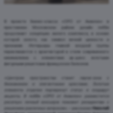
В проекте бизнес-класса «ОРО от Аквилон» в
престижном Московском районе дизайн лобби
продолжает концепцию жилого комплекса, в основе
которой золото, как символ вечной ценности и
признания. Интерьеры главной входной группы
перекликаются с архитектурой в стиле современного
минимализма с элементами ар-деко: золотыми
фигурными решетками французских балконов.
«Центром пространства станет лаунж-зона с
биокамином и элегантными креслами. Золотые
элементы отделки подчеркнут статус и создадут
акценты. В лобби «ОРО от Аквилон» разместится
ресепшн: личный консьерж поможет резидентам с
решением различных вопросов»
, – рассказал
Николай