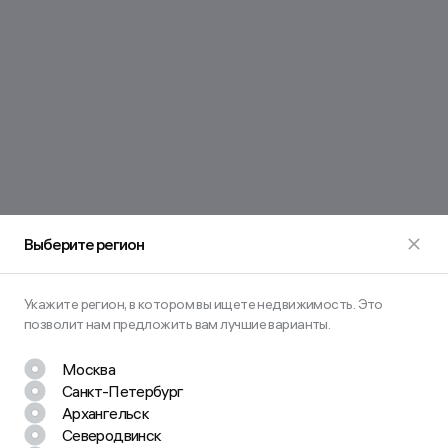
Выберите регион
Укажите регион, в котором вы ищете недвижимость. Это
позволит нам предложить вам лучшие варианты.
Москва
Санкт-Петербург
Архангельск
Северодвинск