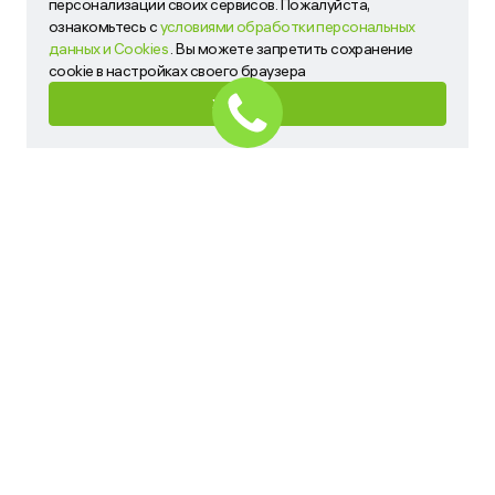
персонализации своих сервисов. Пожалуйста,
сервисов. Пожалуйста, ознакомьтесь с
условиями
ознакомьтесь с
условиями обработки персональных
обработки персональных данных и Cookies
. Вы можете
данных и Cookies
. Вы можете запретить сохранение
запретить сохранение cookie в настройках своего
cookie в настройках своего браузера
браузера
ХОРОШО
ХОРОШО
Имя
Телефон
Ваш запрос