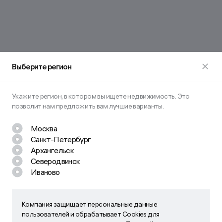
Выберите регион
Укажите регион, в котором вы ищете недвижимость. Это
позволит нам предложить вам лучшие варианты.
Москва
Санкт-Петербург
Остались вопросы? Задайте их
Архангельск
нам!
Северодвинск
Иваново
Наш менеджер свяжется с вами в ближайшее время
Компания защищает персональные данные
Компания защищает персональные данные пользователей
пользователей и обрабатывает Cookies для
и обрабатывает Cookies для персонализации своих