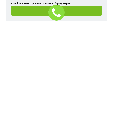
запретить сохранение cookie в настройках своего
cookie в настройках своего браузера
браузера
ХОРОШО
ХОРОШО
Имя
Телефон
Ваш запрос