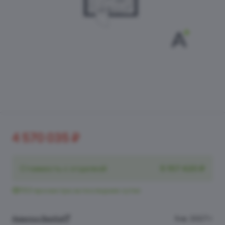
4 570 035 ₽
Стоимость с отделкой
5 157 420 ₽
153 просмотра за последние сутки
Аквилон Верба
II кв. 2027 г.