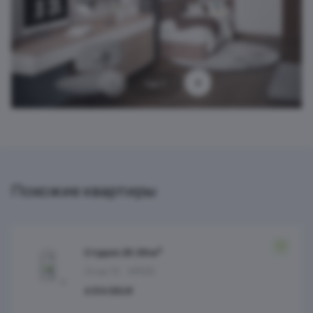
1 из 7
Похожие квартиры
Студия 25.38 м²
Этаж 10
№556
4 314 092 ₽