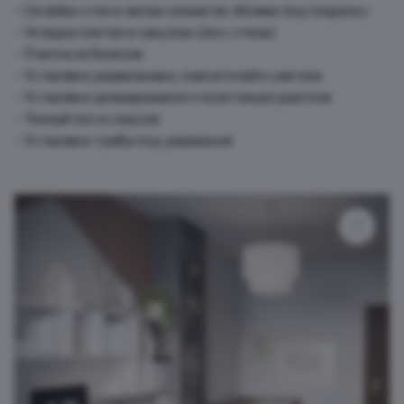
Оклейка стен в жилых комнатах обоями под покраску
Укладка плитки в санузлах (пол, стены)
Плитка на балконе
Установка умывальника, смесителей и унитаза
Установка хромированного полотенцесушителя
Теплый пол в санузле
Установка тумбы под умывальни