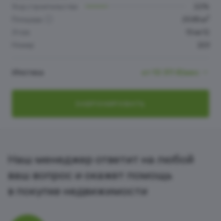
Ход строительства
22%
2
Площадь
25.65 м
Этаж
10 из 12
Номер
223
Ипотека
от 10 311 ₽/мес
ЗАБРОНИРОВАТЬ
Наш менеджер ответит на любой
ваш вопрос и окажет помощь
в покупке недвижимости