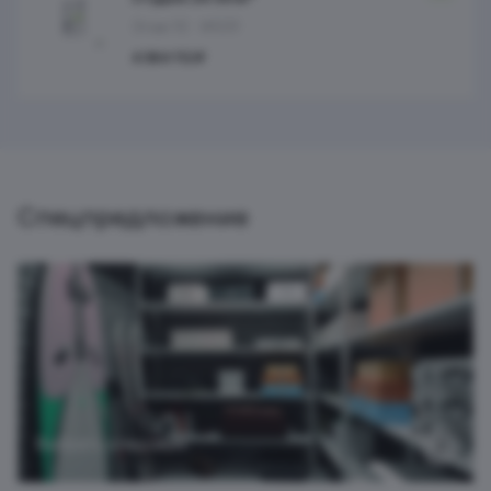
Этаж 10
№231
4 364 112 ₽
Спецпредложение
Выбрать кладовую