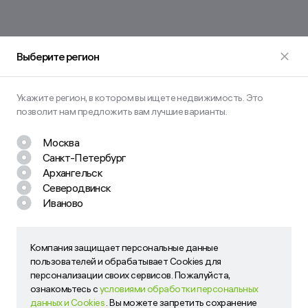
Выберите регион
Укажите регион, в котором вы ищете недвижимость. Это
позволит нам предложить вам лучшие варианты.
Москва
Санкт-Петербург
Остались вопросы? Задайте их
Архангельск
нам!
Северодвинск
Иваново
Наш менеджер свяжется с вами в ближайшее время
Компания защищает персональные данные
Компания защищает персональные данные пользователей
пользователей и обрабатывает Cookies для
и обрабатывает Cookies для персонализации своих
персонализации своих сервисов. Пожалуйста,
сервисов. Пожалуйста, ознакомьтесь с
условиями
ознакомьтесь с
условиями обработки персональных
обработки персональных данных и Cookies
. Вы можете
данных и Cookies
. Вы можете запретить сохранение