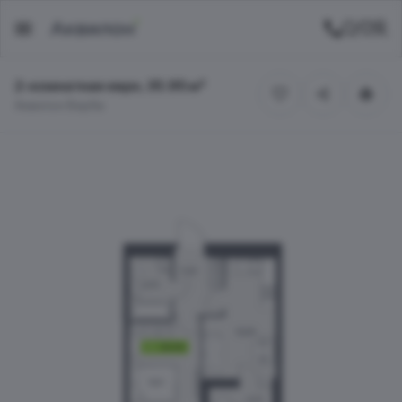
2-комнатная евро, 35.95 м²
Аквилон Верба