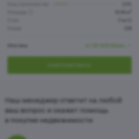
Ход строительства
22%
2
Площадь
35.95 м
Этаж
11 из 12
Номер
238
Ипотека
от 30 400 ₽/мес
ЗАБРОНИРОВАТЬ
Наш менеджер ответит на любой
ваш вопрос и окажет помощь
в покупке недвижимости