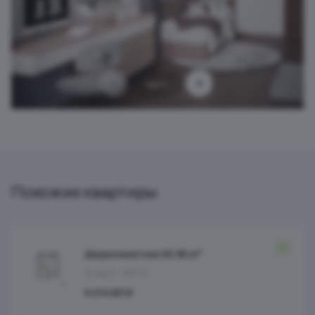
1 из 7
Похожие квартиры
Двухкомнатная 35.95 м²
Этаж 5
№172
6 074 651 ₽