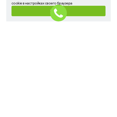
запретить сохранение cookie в настройках своего
cookie в настройках своего браузера
браузера
ХОРОШО
ХОРОШО
Имя
Телефон
Ваш запрос