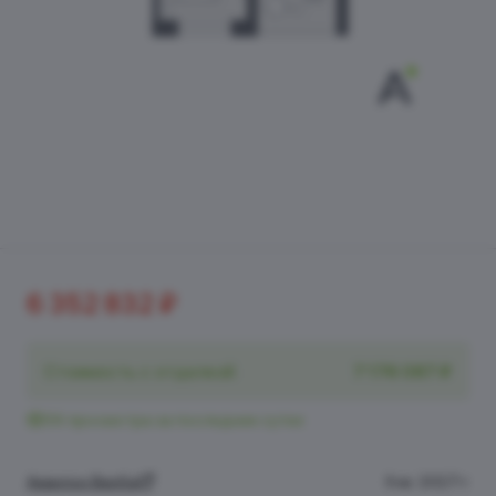
6 352 832 ₽
Стоимость с отделкой
7 176 087 ₽
34 просмотра за последние сутки
Аквилон Верба
II кв. 2027 г.