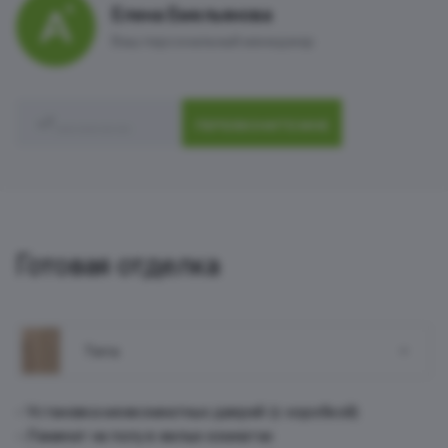
Елена Емельянова
Ваш персональный менеджер
ПЕРЕЗВОНИТЕ МНЕ
Готовая отделка
Terra
Установка межкомнатных дверей (с коробкой)
Ламинат на полу в жилых комнатах