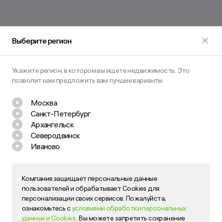
Выберите регион
Укажите регион, в котором вы ищете недвижимость. Это
позволит нам предложить вам лучшие варианты.
Москва
Санкт-Петербург
Остались вопросы? Задайте их
Архангельск
нам!
Северодвинск
Иваново
Наш менеджер свяжется с вами в ближайшее время
Компания защищает персональные данные
Компания защищает персональные данные пользователей
пользователей и обрабатывает Cookies для
и обрабатывает Cookies для персонализации своих
персонализации своих сервисов. Пожалуйста,
сервисов. Пожалуйста, ознакомьтесь с
условиями
ознакомьтесь с
условиями обработки персональных
обработки персональных данных и Cookies
. Вы можете
данных и Cookies
. Вы можете запретить сохранение