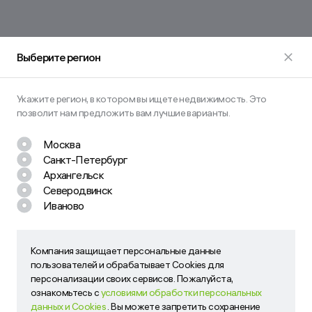
Выберите регион
Укажите регион, в котором вы ищете недвижимость. Это
позволит нам предложить вам лучшие варианты.
Москва
Санкт-Петербург
Остались вопросы? Задайте их
Архангельск
нам!
Северодвинск
Иваново
Наш менеджер свяжется с вами в ближайшее время
Компания защищает персональные данные
Компания защищает персональные данные пользователей
пользователей и обрабатывает Cookies для
и обрабатывает Cookies для персонализации своих
персонализации своих сервисов. Пожалуйста,
сервисов. Пожалуйста, ознакомьтесь с
условиями
ознакомьтесь с
условиями обработки персональных
обработки персональных данных и Cookies
. Вы можете
данных и Cookies
. Вы можете запретить сохранение