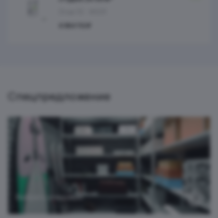
Этаж 10
№231
4 364 112 ₽
Спецпредложение
Выбрать кладовую