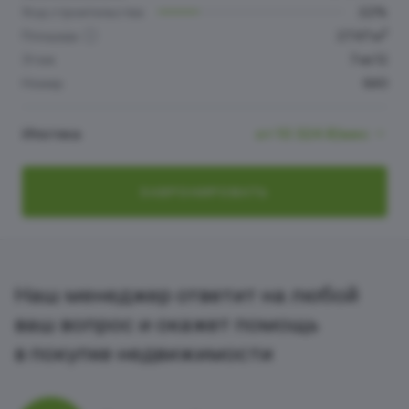
Ход строительства
22%
2
Площадь
27.47 м
Этаж
7 из 12
Номер
640
Ипотека
от 10 324 ₽/мес
ЗАБРОНИРОВАТЬ
Наш менеджер ответит на любой
ваш вопрос и окажет помощь
в покупке недвижимости