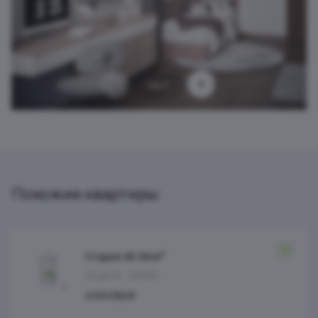
1 из 7
Похожие квартиры
Студия 25.38 м²
Этаж 10
№556
4 314 092 ₽