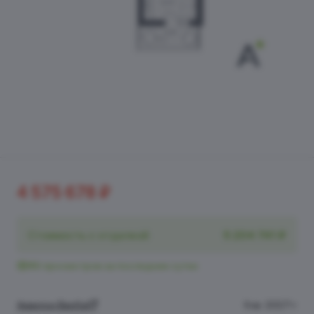
4 575 678 ₽
Стоимость с отделкой
5 204 741 ₽
86 просмотров за последние сутки
Аквилон Верба
II кв. 2027 г.