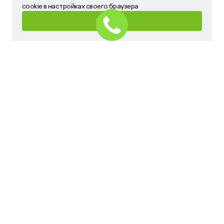
запретить сохранение cookie в настройках своего
cookie в настройках своего браузера
браузера
ХОРОШО
ХОРОШО
Имя
Телефон
Ваш запрос