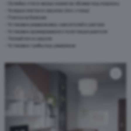
Оклейка стен в жилых комнатах обоями под покраску
Укладка плитки в санузлах (пол, стены)
Плитка на балконе
Установка умывальника, смесителей и унитаза
Установка хромированного полотенцесушителя
Теплый пол в санузле
Установка тумбы под умывальни