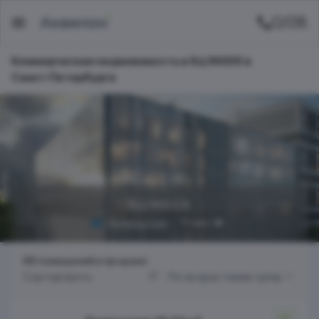
Коммерческая недвижимость в БЦ INSIDE в
Санкт-Петербургe
БЦ INSIDE
11 мин.
Приморская
68 помещений в продаже
Сортировать:
По возрастанию цены