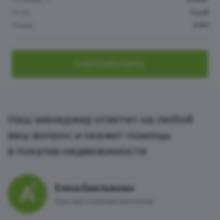
Этаж
5 из 8
Номер
213Н
ЗАБРОНИРОВАТЬ
Наш менеджер ответит на любой
ваш вопрос и окажет помощь
в покупке недвижимости
Елена Емельянова
Ваш персональный менеджер