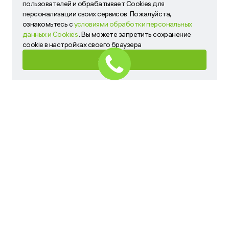
пользователей и обрабатывает Cookies для
и обрабатывает Cookies для персонализации своих
персонализации своих сервисов. Пожалуйста,
сервисов. Пожалуйста, ознакомьтесь с
условиями
ознакомьтесь с
условиями обработки персональных
обработки персональных данных и Cookies
. Вы можете
данных и Cookies
. Вы можете запретить сохранение
запретить сохранение cookie в настройках своего
cookie в настройках своего браузера
браузера
ХОРОШО
ХОРОШО
Имя
Телефон
Ваш запрос