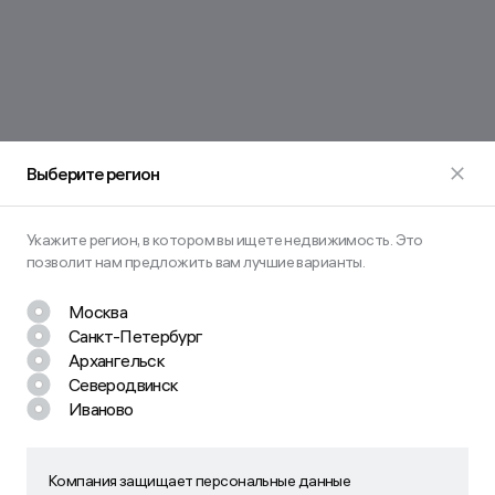
Выберите регион
Укажите регион, в котором вы ищете недвижимость. Это
позволит нам предложить вам лучшие варианты.
Москва
Санкт-Петербург
Остались вопросы? Задайте их
Архангельск
нам!
Северодвинск
Иваново
Наш менеджер свяжется с вами в ближайшее время
Компания защищает персональные данные
Компания защищает персональные данные пользователей