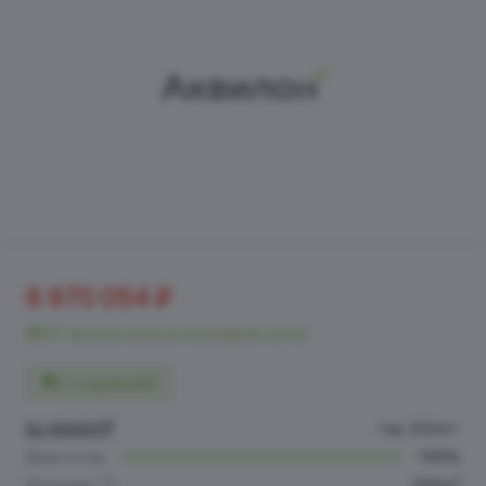
6 970 054 ₽
47 просмотров за последние сутки
С отделкой
БЦ INSIDE
I кв. 2024 г.
Дом готов
100%
2
Площадь
23.8 м