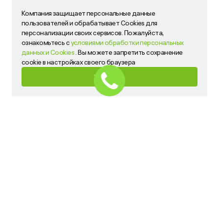
Компания защищает персональные данные
Компания защищает персональные данные пользователей
пользователей и обрабатывает Cookies для
и обрабатывает Cookies для персонализации своих
персонализации своих сервисов. Пожалуйста,
сервисов. Пожалуйста, ознакомьтесь с
условиями
ознакомьтесь с
условиями обработки персональных
обработки персональных данных и Cookies
. Вы можете
данных и Cookies
. Вы можете запретить сохранение
запретить сохранение cookie в настройках своего
cookie в настройках своего браузера
браузера
ХОРОШО
ХОРОШО
Имя
Телефон
Ваш запрос