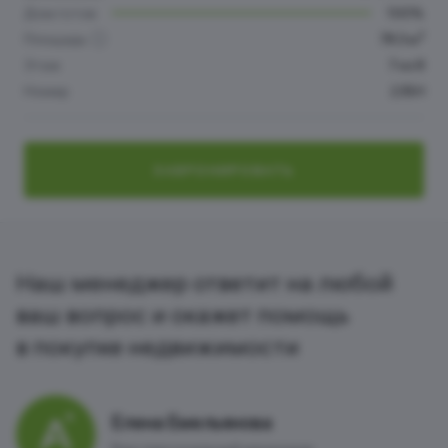
Дом готов
100%
2
Площадь
78.3 м
Этаж
7 из 8
Номер
235Н
ЗАБРОНИРОВАТЬ
Наш менеджер ответит на любой
ваш вопрос и окажет помощь
в покупке недвижимости
Елена Емельянова