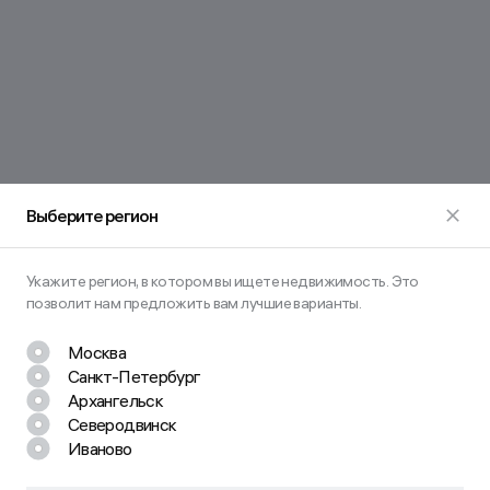
Выберите регион
Укажите регион, в котором вы ищете недвижимость. Это
позволит нам предложить вам лучшие варианты.
Москва
Санкт-Петербург
Остались вопросы? Задайте их
Архангельск
нам!
Северодвинск
Иваново
Наш менеджер свяжется с вами в ближайшее время