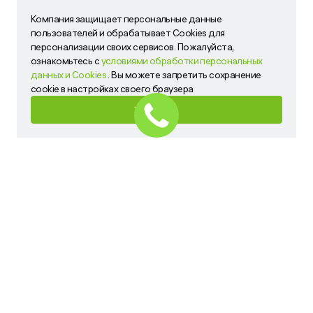
Компания защищает персональные данные
Компания защищает персональные данные пользователей
пользователей и обрабатывает Cookies для
и обрабатывает Cookies для персонализации своих
персонализации своих сервисов. Пожалуйста,
сервисов. Пожалуйста, ознакомьтесь с
условиями
ознакомьтесь с
условиями обработки персональных
обработки персональных данных и Cookies
. Вы можете
данных и Cookies
. Вы можете запретить сохранение
запретить сохранение cookie в настройках своего
cookie в настройках своего браузера
браузера
ХОРОШО
ХОРОШО
Имя
Телефон
Ваш запрос