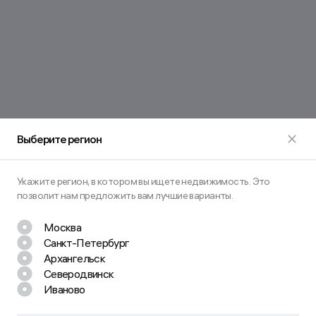
Выберите регион
Укажите регион, в котором вы ищете недвижимость. Это
позволит нам предложить вам лучшие варианты.
Москва
Санкт-Петербург
Остались вопросы? Задайте их
Архангельск
нам!
Северодвинск
Иваново
Наш менеджер свяжется с вами в ближайшее время