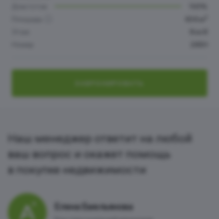
Дом готов
100%
2
Площадь
63.6 м
Этаж
8 из 8
Номер
265Н
ЗАБРОНИРОВАТЬ
Наш менеджер ответит на любой
ваш вопрос и окажет помощь
в покупке недвижимости
Елена Емельянова